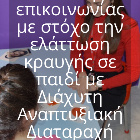
επικοινωνίας
με στόχο την
ελάττωση
κραυγής σε
παιδί με
Διάχυτη
Αναπτυξιακή
Διαταραχή