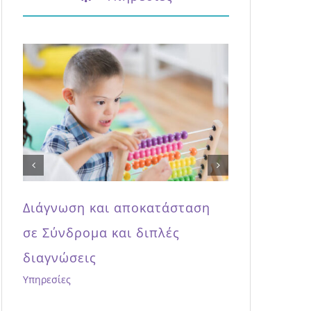
Διάγνωση και αποκατάσταση
Εξειδ
Διαταραχών Αυτιστικού
Παθολ
Φάσματος
Υπηρεσίες
Ομιλί
μετεκ
εξωτε