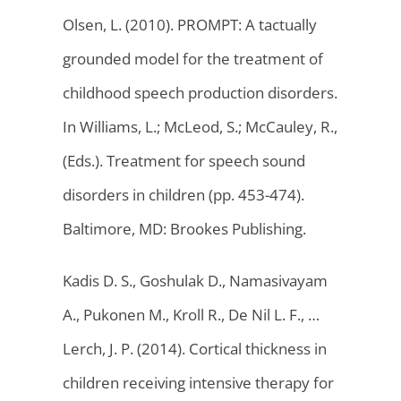
Olsen, L. (2010). PROMPT: A tactually
grounded model for the treatment of
childhood speech production disorders.
In Williams, L.; McLeod, S.; McCauley, R.,
(Eds.). Treatment for speech sound
disorders in children (pp. 453-474).
Baltimore, MD: Brookes Publishing.
Kadis D. S., Goshulak D., Namasivayam
A., Pukonen M., Kroll R., De Nil L. F., …
Lerch, J. P. (2014). Cortical thickness in
children receiving intensive therapy for